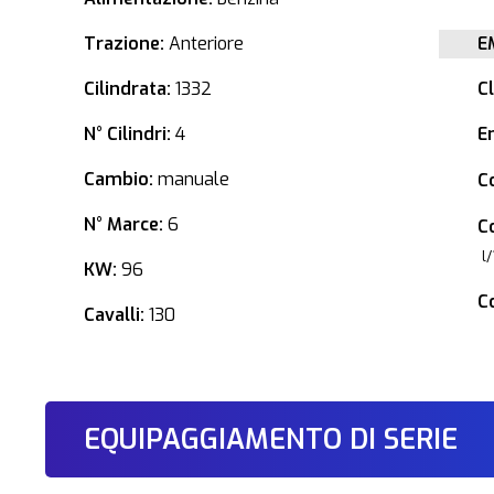
Trazione:
Anteriore
E
Cilindrata:
1332
C
N° Cilindri:
4
E
Cambio:
manuale
C
N° Marce:
6
C
l
KW:
96
C
Cavalli:
130
EQUIPAGGIAMENTO DI SERIE