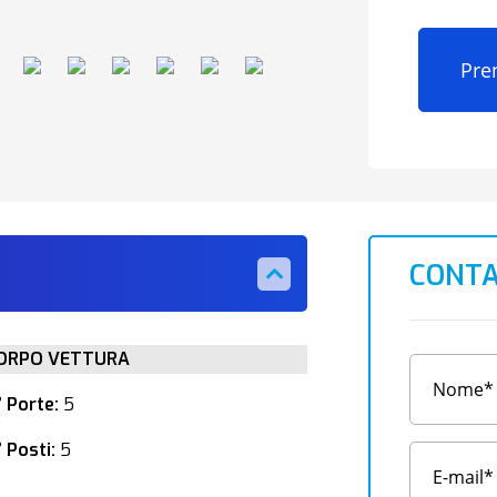
Pre
CONTA
ORPO VETTURA
° Porte:
5
 Posti:
5