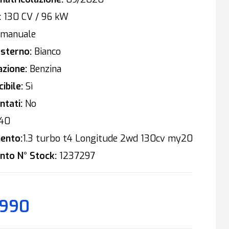
:
130 CV / 96 kW
manuale
sterno:
Bianco
zione:
Benzina
ibile:
Sì
tati:
No
40
ento:
1.3 turbo t4 Longitude 2wd 130cv my20
nto N° Stock:
1237297
.990