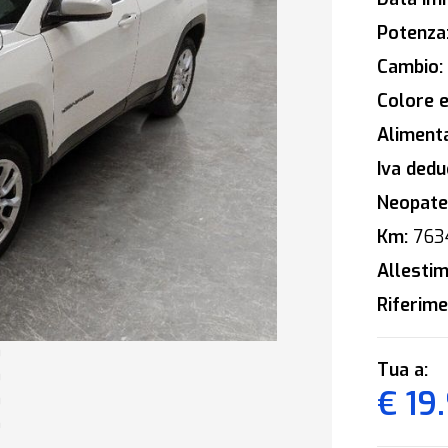
Potenza
Cambio:
Colore e
Alimenta
Iva deduc
Neopaten
Km:
763
Allestim
Riferime
Tua a:
€ 19