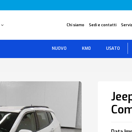
O
Chi siamo
Sedi e contatti
Serviz
NUOVO
KM0
USATO
Jee
Com
Data Imm