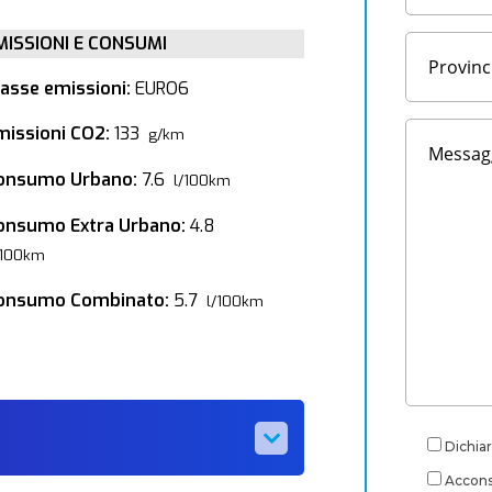
MISSIONI E CONSUMI
lasse emissioni:
EURO6
missioni CO2:
133
g/km
onsumo Urbano:
7.6
l/100km
onsumo Extra Urbano:
4.8
/100km
onsumo Combinato:
5.7
l/100km
Dichiar
Acconse