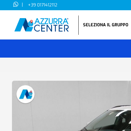
|
+39 0171412112
SELEZIONA IL GRUPP