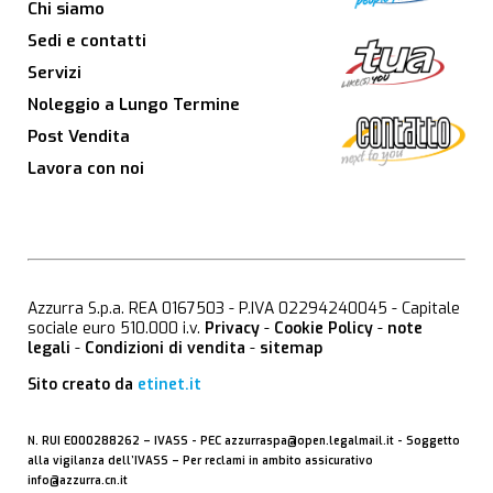
Chi siamo
Sedi e contatti
Servizi
Noleggio a Lungo Termine
Post Vendita
Lavora con noi
Azzurra S.p.a. REA 0167503 - P.IVA 02294240045 - Capitale
sociale euro 510.000 i.v.
Privacy
-
Cookie Policy
-
note
legali
-
Condizioni di vendita
-
sitemap
Sito creato da
etinet.it
N. RUI E000288262 –
IVASS
- PEC
azzurraspa@open.legalmail.it
- Soggetto
alla vigilanza dell’IVASS – Per reclami in ambito assicurativo
info@azzurra.cn.it