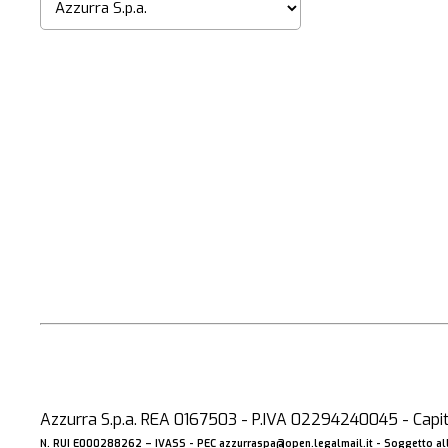
Azzurra S.p.a. REA 0167503 - P.IVA 02294240045 - Capita
N. RUI E000288262 –
IVASS
- PEC
azzurraspa@open.legalmail.it
- Soggetto all