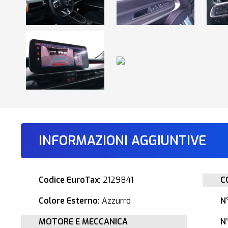
INFORMAZIONI AGGIUNTIVE
Codice EuroTax:
2129841
C
Colore Esterno:
Azzurro
N
MOTORE E MECCANICA
N°