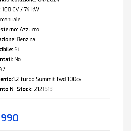
:
100 CV / 74 kW
manuale
sterno:
Azzurro
zione:
Benzina
ibile:
Sì
tati:
No
47
ento:
1.2 turbo Summit fwd 100cv
nto N° Stock:
2121513
.990