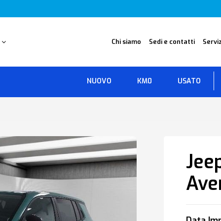
O
Chi siamo
Sedi e contatti
Serviz
NUOVO
KM0
USATO
Jee
Ave
Data Imm