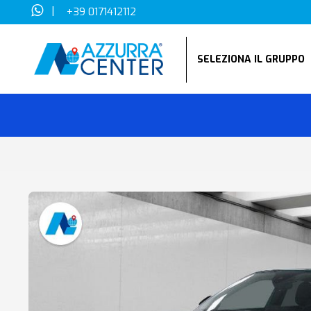
|
+39 0171412112
SELEZIONA IL GRUPP