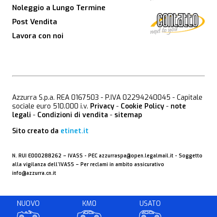
Noleggio a Lungo Termine
Post Vendita
Lavora con noi
Azzurra S.p.a. REA 0167503 - P.IVA 02294240045 - Capitale
sociale euro 510.000 i.v.
Privacy
-
Cookie Policy
-
note
legali
-
Condizioni di vendita
-
sitemap
Sito creato da
etinet.it
N. RUI E000288262 –
IVASS
- PEC
azzurraspa@open.legalmail.it
- Soggetto
alla vigilanza dell’IVASS – Per reclami in ambito assicurativo
info@azzurra.cn.it
NUOVO
KM0
USATO