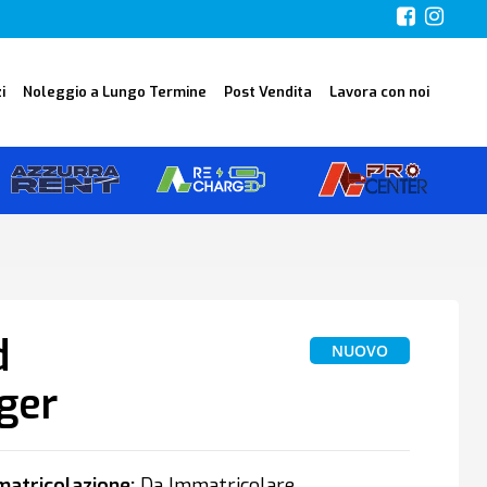
i
Noleggio a Lungo Termine
Post Vendita
Lavora con noi
d
NUOVO
ger
atricolazione:
Da Immatricolare