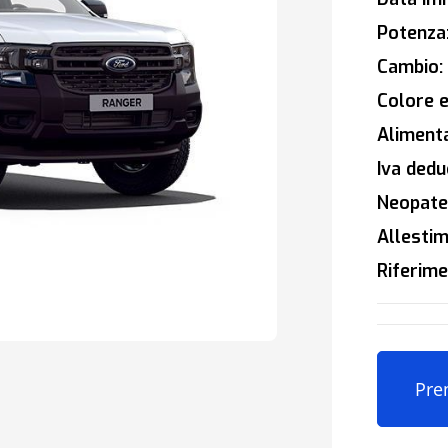
Potenza
Cambio:
Colore e
Alimenta
Iva deduc
Neopaten
Allestim
Riferime
Pre