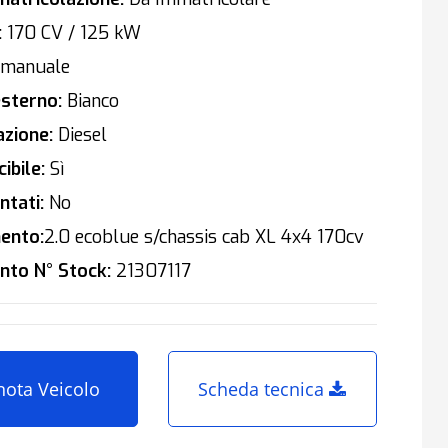
:
170 CV / 125 kW
manuale
sterno:
Bianco
zione:
Diesel
ibile:
Sì
tati:
No
ento:
2.0 ecoblue s/chassis cab XL 4x4 170cv
nto N° Stock:
21307117
nota Veicolo
Scheda tecnica