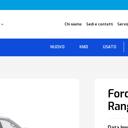
O
Chi siamo
Sedi e contatti
Serviz
NUOVO
KM0
USATO
For
Ran
Data Imm