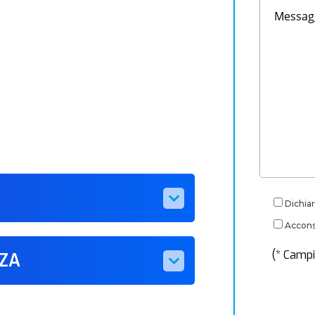
Dichiar
Acconse
(* Campi
ZZA