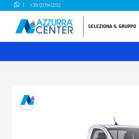
|
+39 0171412112
SELEZIONA IL GRUPP