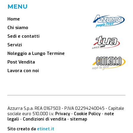
MENU
Home
Chi siamo
Sedi e contatti
Servizi
Noleggio a Lungo Termine
Post Vendita
Lavora con noi
Azzurra S.p.a. REA 0167503 - P.IVA 02294240045 - Capitale
sociale euro 510.000 i.v.
Privacy
-
Cookie Policy
-
note
legali
-
Condizioni di vendita
-
sitemap
Sito creato da
etinet.it