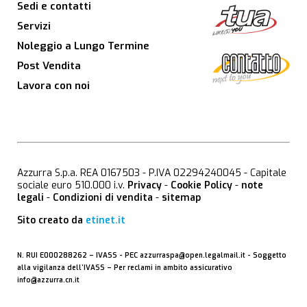
Sedi e contatti
Servizi
Noleggio a Lungo Termine
Post Vendita
Lavora con noi
Azzurra S.p.a. REA 0167503 - P.IVA 02294240045 - Capitale
sociale euro 510.000 i.v.
Privacy
-
Cookie Policy
-
note
legali
-
Condizioni di vendita
-
sitemap
Sito creato da
etinet.it
N. RUI E000288262 –
IVASS
- PEC
azzurraspa@open.legalmail.it
- Soggetto
alla vigilanza dell’IVASS – Per reclami in ambito assicurativo
info@azzurra.cn.it