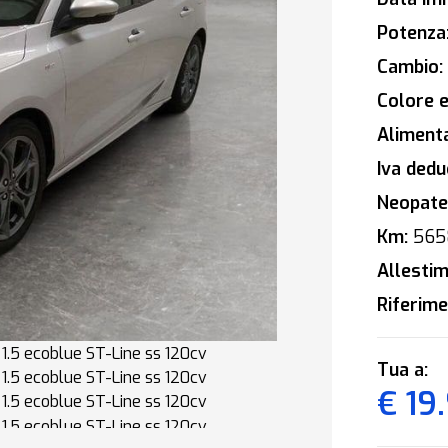
Potenza
Cambio:
Colore e
Alimenta
Iva deduc
Neopaten
Km:
565
Allestim
Riferime
Tua a:
€ 19