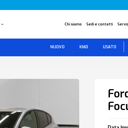
O
Chi siamo
Sedi e contatti
Serviz
NUOVO
KM0
USATO
For
Foc
Data Imm