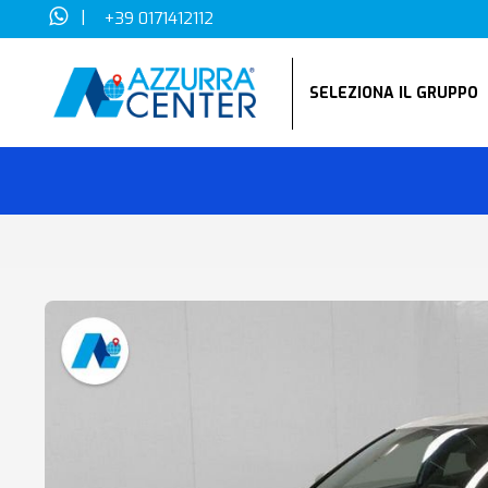
|
+39 0171412112
SELEZIONA IL GRUPP