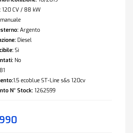
:
120 CV / 88 kW
manuale
sterno:
Argento
zione:
Diesel
ibile:
Sì
tati:
No
81
ento:
1.5 ecoblue ST-Line s&s 120cv
nto N° Stock:
1262599
.990