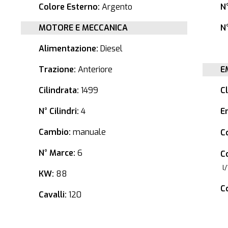
Colore Esterno:
Argento
N
MOTORE E MECCANICA
N°
Alimentazione:
Diesel
Trazione:
Anteriore
E
Cilindrata:
1499
C
N° Cilindri:
4
E
Cambio:
manuale
C
N° Marce:
6
C
l
KW:
88
C
Cavalli:
120