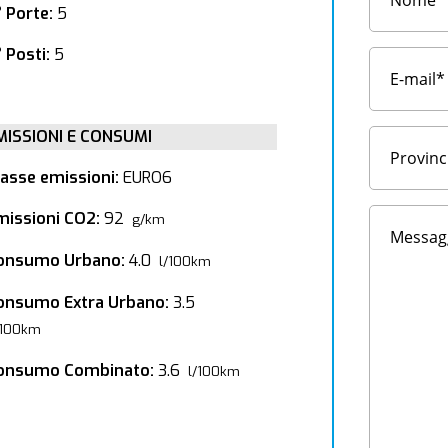
° Porte:
5
 Posti:
5
MISSIONI E CONSUMI
lasse emissioni:
EURO6
missioni CO2:
92
g/km
onsumo Urbano:
4.0
l/100km
onsumo Extra Urbano:
3.5
/100km
onsumo Combinato:
3.6
l/100km