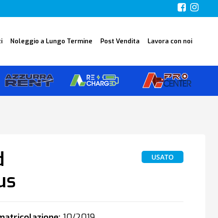
i
Noleggio a Lungo Termine
Post Vendita
Lavora con noi
d
USATO
us
atricolazione:
10/2019