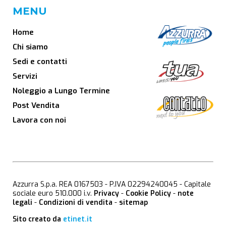
MENU
Home
Chi siamo
Sedi e contatti
Servizi
Noleggio a Lungo Termine
Post Vendita
Lavora con noi
Azzurra S.p.a. REA 0167503 - P.IVA 02294240045 - Capitale
sociale euro 510.000 i.v.
Privacy
-
Cookie Policy
-
note
legali
-
Condizioni di vendita
-
sitemap
Sito creato da
etinet.it