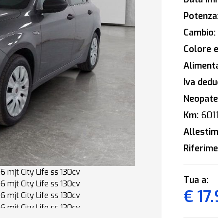
Potenza
Cambio:
Colore e
Alimenta
Iva deduc
Neopaten
Km:
601
Allestim
Riferime
Tua a:
€ 17