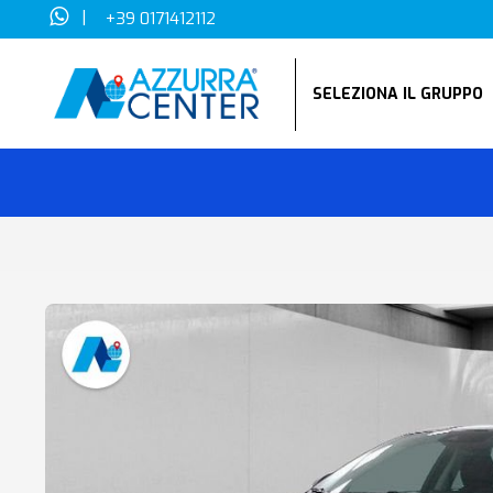
|
+39 0171412112
SELEZIONA IL GRUPP