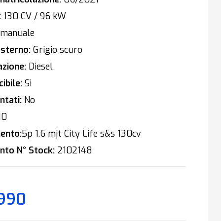
:
130 CV / 96 kW
manuale
sterno:
Grigio scuro
zione:
Diesel
ibile:
Sì
tati:
No
10
ento:
5p 1.6 mjt City Life s&s 130cv
nto N° Stock:
2102148
.990