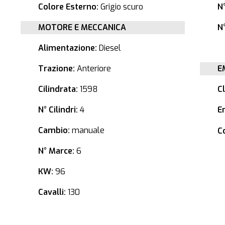
Colore Esterno:
Grigio scuro
N
MOTORE E MECCANICA
N°
Alimentazione:
Diesel
Trazione:
Anteriore
E
Cilindrata:
1598
C
N° Cilindri:
4
E
Cambio:
manuale
C
N° Marce:
6
KW:
96
Cavalli:
130