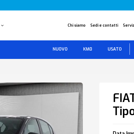
O
Chi siamo
Sedi e contatti
Serviz
NUOVO
KM0
USATO
FIA
Tip
Data Imm