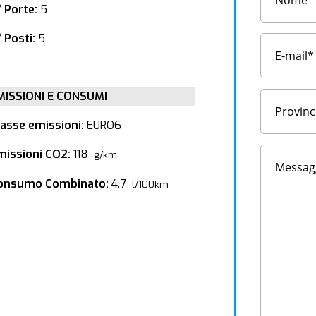
° Porte:
5
 Posti:
5
MISSIONI E CONSUMI
lasse emissioni:
EURO6
missioni CO2:
118
g/km
onsumo Combinato:
4.7
l/100km