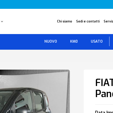
O
Chi siamo
Sedi e contatti
Serviz
NUOVO
KM0
USATO
FIA
Pan
Data Imm