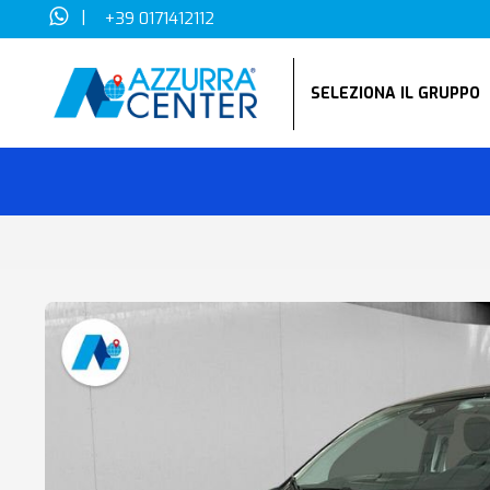
|
+39 0171412112
SELEZIONA IL GRUPP