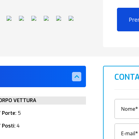
Pre
CONTA
ORPO VETTURA
° Porte:
5
 Posti:
4