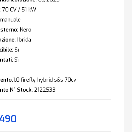
:
70 CV / 51 kW
manuale
sterno:
Nero
zione:
Ibrida
ibile:
Sì
tati:
Sì
ento:
1.0 firefly hybrid s&s 70cv
nto N° Stock:
2122533
.490