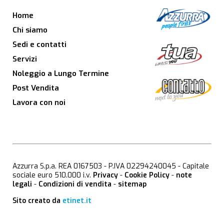
Home
Chi siamo
Sedi e contatti
Servizi
Noleggio a Lungo Termine
Post Vendita
Lavora con noi
Azzurra S.p.a. REA 0167503 - P.IVA 02294240045 - Capitale
sociale euro 510.000 i.v.
Privacy
-
Cookie Policy
-
note
legali
-
Condizioni di vendita
-
sitemap
Sito creato da
etinet.it