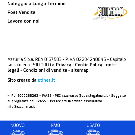
Noleggio a Lungo Termine
Post Vendita
Lavora con noi
Azzurra S.p.a. REA 0167503 - P.IVA 02294240045 - Capitale
sociale euro 510.000 i.v.
Privacy
-
Cookie Policy
-
note
legali
-
Condizioni di vendita
-
sitemap
Sito creato da
etinet.it
N. RUI E000288262 –
IVASS
- PEC
azzurraspa@open.legalmail.it
- Soggetto
alla vigilanza dell’IVASS – Per reclami in ambito assicurativo
info@azzurra.cn.it
NUOVO
KM0
USATO