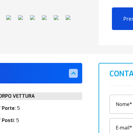
Pre
CONTA
ORPO VETTURA
° Porte:
5
 Posti:
5