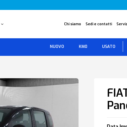
O
Chi siamo
Sedi e contatti
Serviz
NUOVO
KM0
USATO
FIA
Pan
Data Imm