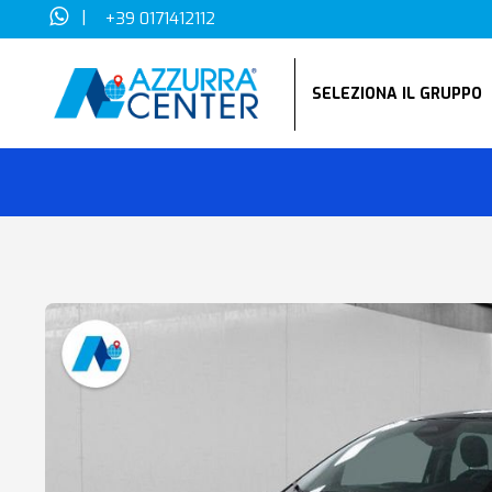
|
+39 0171412112
SELEZIONA IL GRUPP