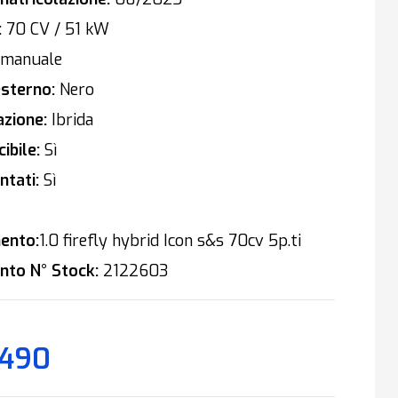
:
70 CV / 51 kW
manuale
sterno:
Nero
zione:
Ibrida
ibile:
Sì
tati:
Sì
ento:
1.0 firefly hybrid Icon s&s 70cv 5p.ti
nto N° Stock:
2122603
.490