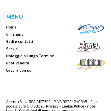
MENU
Home
Chi siamo
Sedi e contatti
Servizi
Noleggio a Lungo Termine
Post Vendita
Lavora con noi
Azzurra S.p.a. REA 0167503 - P.IVA 02294240045 - Capitale
sociale euro 510.000 i.v.
Privacy
-
Cookie Policy
-
note
legali
-
Condizioni di vendita
-
sitemap