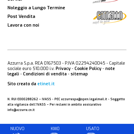
Noleggio a Lungo Termine
Post Vendita
Lavora con noi
Azzurra S.p.a. REA 0167503 - P.IVA 02294240045 - Capitale
sociale euro 510.000 i.v.
Privacy
-
Cookie Policy
-
note
legali
-
Condizioni di vendita
-
sitemap
Sito creato da
etinet.it
N. RUI E000288262 –
IVASS
- PEC
azzurraspa@open.legalmail.it
- Soggetto
alla vigilanza dell’IVASS – Per reclami in ambito assicurativo
info@azzurra.cn.it
NUOVO
KM0
USATO