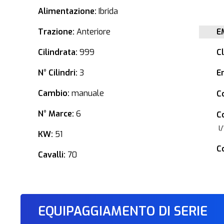
Alimentazione:
Ibrida
Trazione:
Anteriore
E
Cilindrata:
999
C
N° Cilindri:
3
E
Cambio:
manuale
C
N° Marce:
6
C
l
KW:
51
C
Cavalli:
70
EQUIPAGGIAMENTO DI SERIE