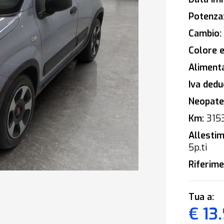
Potenza
Cambio:
Colore e
Alimenta
Iva deduc
Neopaten
Km:
315
Allestim
5p.ti
Riferime
Tua a:
€ 13