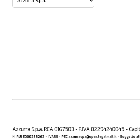
Azzurra S.p.a. REA 0167503 - P.IVA 02294240045 - Capita
N. RUI E000288262 –
IVASS
- PEC
azzurraspa@open.legalmail.it
- Soggetto all