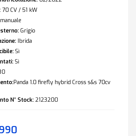
:
70 CV / 51 kW
manuale
sterno:
Grigio
zione:
Ibrida
ibile:
Sì
tati:
Sì
30
ento:
Panda 1.0 firefly hybrid Cross s&s 70cv
nto N° Stock:
2123200
.990