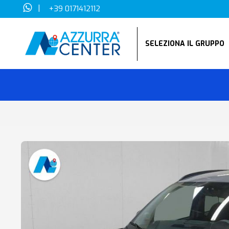
|
+39 0171412112
SELEZIONA IL GRUPP