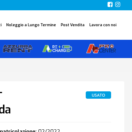
i
Noleggio a Lungo Termine
Post Vendita
Lavora con noi
T
USATO
da
atricolazione:
02/2022