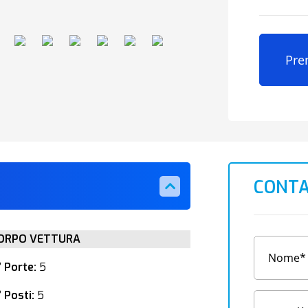
Pre
CONTA
ORPO VETTURA
° Porte:
5
 Posti:
5