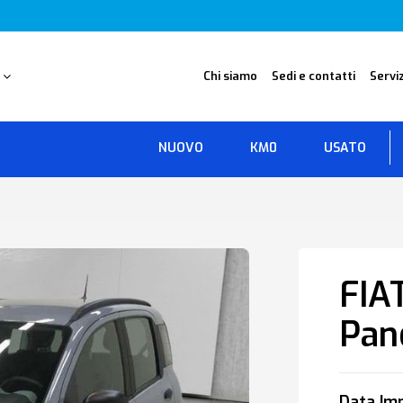
O
Chi siamo
Sedi e contatti
Serviz
NUOVO
KM0
USATO
FIA
Pan
Data Imm