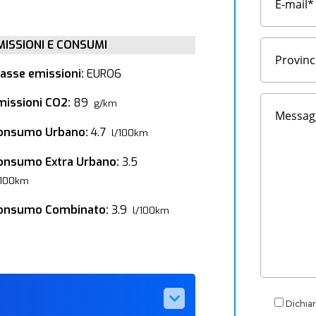
MISSIONI E CONSUMI
lasse emissioni:
EURO6
missioni CO2:
89
g/km
onsumo Urbano:
4.7
l/100km
onsumo Extra Urbano:
3.5
/100km
onsumo Combinato:
3.9
l/100km
Dichiar