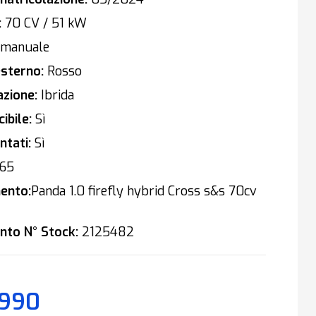
:
70 CV / 51 kW
manuale
sterno:
Rosso
zione:
Ibrida
ibile:
Sì
tati:
Sì
65
ento:
Panda 1.0 firefly hybrid Cross s&s 70cv
nto N° Stock:
2125482
.990