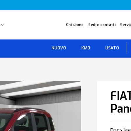
O
Chi siamo
Sedi e contatti
Serviz
NUOVO
KM0
USATO
FIA
Pan
Data Imm