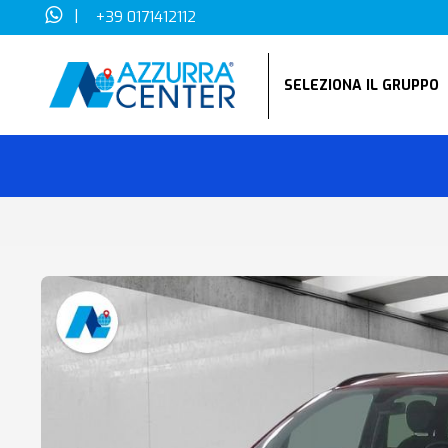
|
+39 0171412112
SELEZIONA IL GRUPP