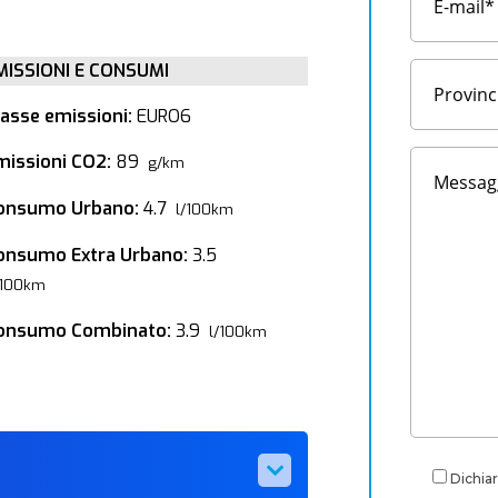
MISSIONI E CONSUMI
lasse emissioni:
EURO6
missioni CO2:
89
g/km
onsumo Urbano:
4.7
l/100km
onsumo Extra Urbano:
3.5
/100km
onsumo Combinato:
3.9
l/100km
Dichiar