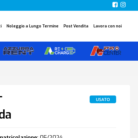
i
Noleggio a Lungo Termine
Post Vendita
Lavora con noi
T
USATO
da
atricolazione:
05/2024