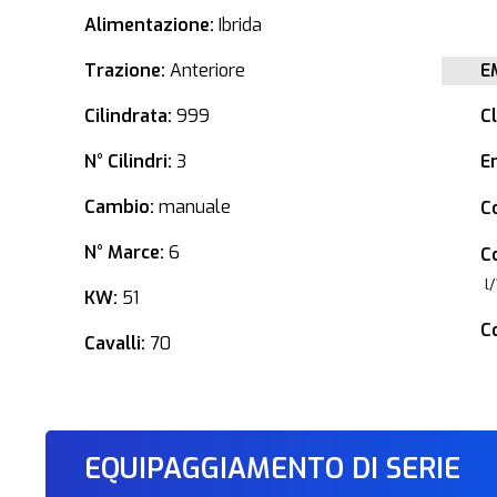
Alimentazione:
Ibrida
Trazione:
Anteriore
E
Cilindrata:
999
C
N° Cilindri:
3
E
Cambio:
manuale
C
N° Marce:
6
C
l
KW:
51
C
Cavalli:
70
EQUIPAGGIAMENTO DI SERIE