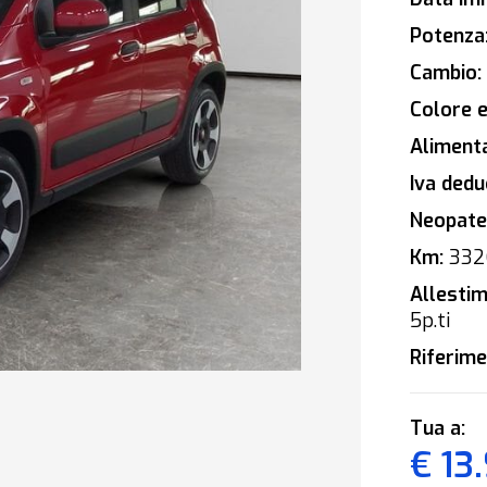
Potenza
Cambio:
Colore e
Alimenta
Iva deduc
Neopaten
Km:
332
Allestim
5p.ti
Riferime
Tua a:
€ 13