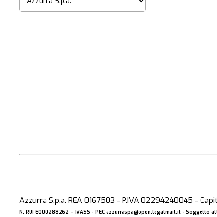
Azzurra S.p.a. REA 0167503 - P.IVA 02294240045 - Capita
N. RUI E000288262 –
IVASS
- PEC
azzurraspa@open.legalmail.it
- Soggetto all