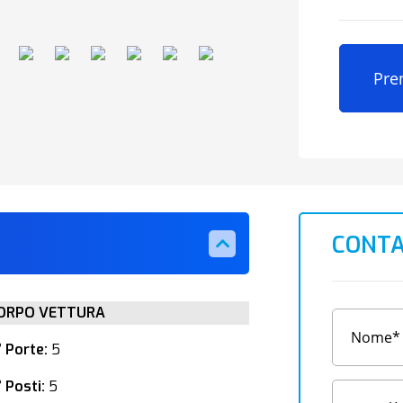
Pre
CONTA
ORPO VETTURA
° Porte:
5
 Posti:
5