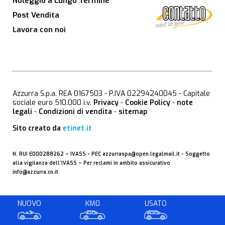
Noleggio a Lungo Termine
Post Vendita
Lavora con noi
Azzurra S.p.a. REA 0167503 - P.IVA 02294240045 - Capitale
sociale euro 510.000 i.v.
Privacy
-
Cookie Policy
-
note
legali
-
Condizioni di vendita
-
sitemap
Sito creato da
etinet.it
N. RUI E000288262 –
IVASS
- PEC
azzurraspa@open.legalmail.it
- Soggetto
alla vigilanza dell’IVASS – Per reclami in ambito assicurativo
info@azzurra.cn.it
NUOVO
KM0
USATO