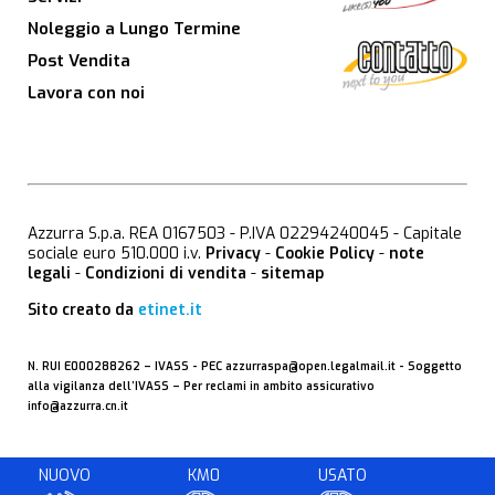
Noleggio a Lungo Termine
Post Vendita
Lavora con noi
Azzurra S.p.a. REA 0167503 - P.IVA 02294240045 - Capitale
sociale euro 510.000 i.v.
Privacy
-
Cookie Policy
-
note
legali
-
Condizioni di vendita
-
sitemap
Sito creato da
etinet.it
N. RUI E000288262 –
IVASS
- PEC
azzurraspa@open.legalmail.it
- Soggetto
alla vigilanza dell’IVASS – Per reclami in ambito assicurativo
info@azzurra.cn.it
NUOVO
KM0
USATO