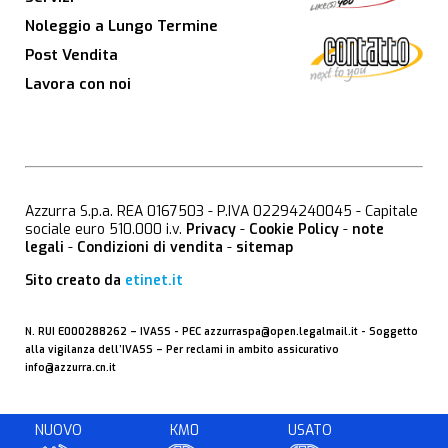
Noleggio a Lungo Termine
Post Vendita
Lavora con noi
Azzurra S.p.a. REA 0167503 - P.IVA 02294240045 - Capitale
sociale euro 510.000 i.v.
Privacy
-
Cookie Policy
-
note
legali
-
Condizioni di vendita
-
sitemap
Sito creato da
etinet.it
N. RUI E000288262 –
IVASS
- PEC
azzurraspa@open.legalmail.it
- Soggetto
alla vigilanza dell’IVASS – Per reclami in ambito assicurativo
info@azzurra.cn.it
NUOVO
KM0
USATO