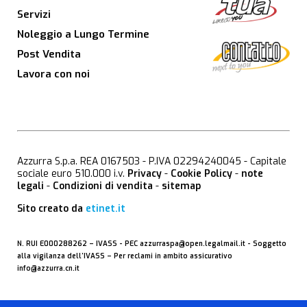
Servizi
Noleggio a Lungo Termine
Post Vendita
Lavora con noi
Azzurra S.p.a. REA 0167503 - P.IVA 02294240045 - Capitale
sociale euro 510.000 i.v.
Privacy
-
Cookie Policy
-
note
legali
-
Condizioni di vendita
-
sitemap
Sito creato da
etinet.it
N. RUI E000288262 –
IVASS
- PEC
azzurraspa@open.legalmail.it
- Soggetto
alla vigilanza dell’IVASS – Per reclami in ambito assicurativo
info@azzurra.cn.it