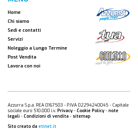
Home
Chi siamo
Sedi e contatti
Servizi
Noleggio a Lungo Termine
Post Vendita
Lavora con noi
Azzurra S.p.a. REA 0167503 - P.IVA 02294240045 - Capitale
sociale euro 510.000 i.v.
Privacy
-
Cookie Policy
-
note
legali
-
Condizioni di vendita
-
sitemap
Sito creato da
etinet.it