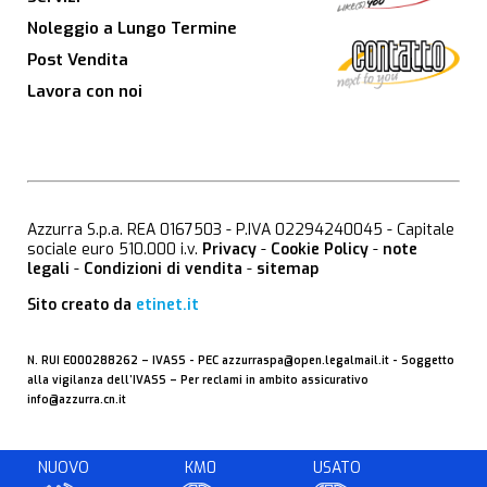
Noleggio a Lungo Termine
Post Vendita
Lavora con noi
Azzurra S.p.a. REA 0167503 - P.IVA 02294240045 - Capitale
sociale euro 510.000 i.v.
Privacy
-
Cookie Policy
-
note
legali
-
Condizioni di vendita
-
sitemap
Sito creato da
etinet.it
N. RUI E000288262 –
IVASS
- PEC
azzurraspa@open.legalmail.it
- Soggetto
alla vigilanza dell’IVASS – Per reclami in ambito assicurativo
info@azzurra.cn.it
NUOVO
KM0
USATO