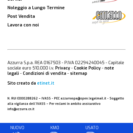
Noleggio a Lungo Termine
Post Vendita
Lavora con noi
Azzurra S.p.a. REA 0167503 - P.IVA 02294240045 - Capitale
sociale euro 510.000 i.v.
Privacy
-
Cookie Policy
-
note
legali
-
Condizioni di vendita
-
sitemap
Sito creato da
etinet.it
N. RUI E000288262 –
IVASS
- PEC
azzurraspa@open.legalmail.it
- Soggetto
alla vigilanza dell’IVASS – Per reclami in ambito assicurativo
info@azzurra.cn.it
NUOVO
KM0
USATO