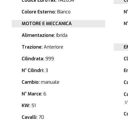
Codice EuroTax:
1142634
C
Colore Esterno:
Bianco
N
MOTORE E MECCANICA
N°
Alimentazione:
Ibrida
Trazione:
Anteriore
E
Cilindrata:
999
C
N° Cilindri:
3
E
Cambio:
manuale
C
N° Marce:
6
C
l
KW:
51
C
Cavalli:
70