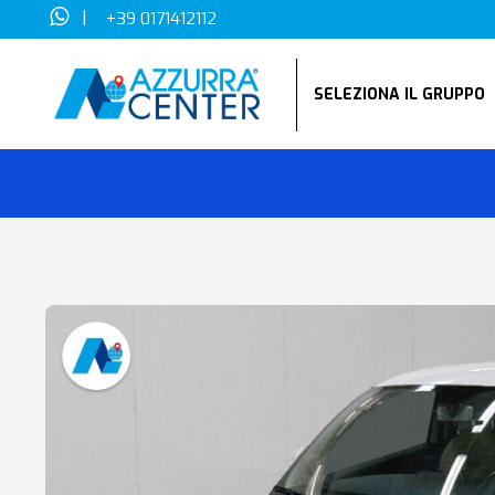
|
+39 0171412112
SELEZIONA IL GRUPP