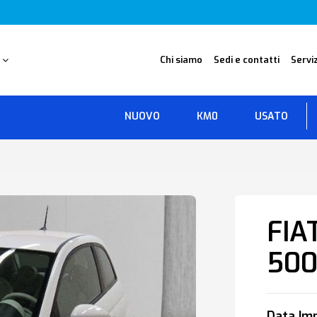
O
Chi siamo
Sedi e contatti
Serviz
NUOVO
KM0
USATO
FIA
50
Data Imm