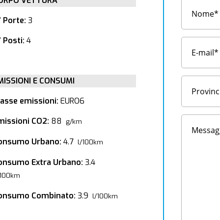
ORPO VETTURA
° Porte:
3
 Posti:
4
MISSIONI E CONSUMI
lasse emissioni:
EURO6
missioni CO2:
88
g/km
onsumo Urbano:
4.7
l/100km
onsumo Extra Urbano:
3.4
/100km
onsumo Combinato:
3.9
l/100km