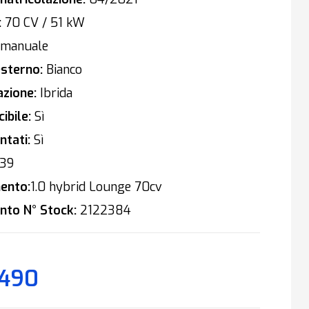
:
70 CV / 51 kW
manuale
sterno:
Bianco
zione:
Ibrida
ibile:
Sì
tati:
Sì
39
ento:
1.0 hybrid Lounge 70cv
nto N° Stock:
2122384
.490