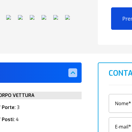
Pre
CONTA
ORPO VETTURA
° Porte:
3
 Posti:
4