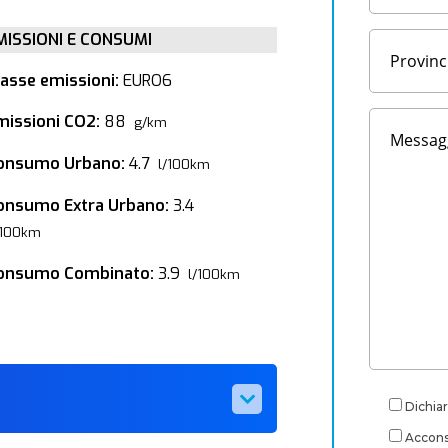
MISSIONI E CONSUMI
lasse emissioni:
EURO6
missioni CO2:
88
g/km
onsumo Urbano:
4.7
l/100km
onsumo Extra Urbano:
3.4
/100km
onsumo Combinato:
3.9
l/100km
Dichiar
Acconse