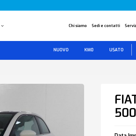
O
Chi siamo
Sedi e contatti
Serviz
NUOVO
KM0
USATO
FIA
50
Data Imm