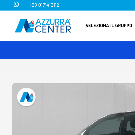
|
+39 0171412112
SELEZIONA IL GRUPP