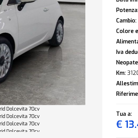
Potenza
Cambio:
Colore e
Alimenta
Iva deduc
Neopaten
Km:
312
Allestim
Riferime
Tua a:
€ 13