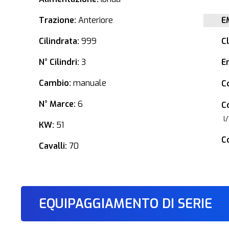
Trazione:
Anteriore
E
Cilindrata:
999
C
N° Cilindri:
3
E
Cambio:
manuale
C
N° Marce:
6
C
l
KW:
51
C
Cavalli:
70
EQUIPAGGIAMENTO DI SERIE