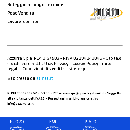
Noleggio a Lungo Termine
Post Vendita
Lavora con noi
Azzurra S.p.a. REA 0167503 - P.IVA 02294240045 - Capitale
sociale euro 510.000 i.v.
Privacy
-
Cookie Policy
-
note
legali
-
Condizioni di vendita
-
sitemap
Sito creato da
etinet.it
N. RUI E000288262 –
IVASS
- PEC
azzurraspa@open.legalmail.it
- Soggetto
alla vigilanza dell’IVASS – Per reclami in ambito assicurativo
info@azzurra.cn.it
NUOVO
KM0
USATO