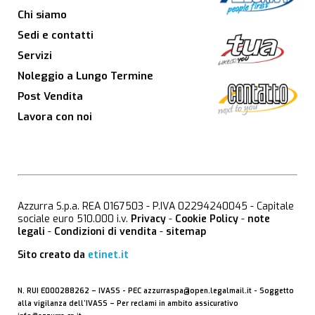
Chi siamo
Sedi e contatti
Servizi
Noleggio a Lungo Termine
Post Vendita
Lavora con noi
Azzurra S.p.a. REA 0167503 - P.IVA 02294240045 - Capitale
sociale euro 510.000 i.v.
Privacy
-
Cookie Policy
-
note
legali
-
Condizioni di vendita
-
sitemap
Sito creato da
etinet.it
N. RUI E000288262 –
IVASS
- PEC
azzurraspa@open.legalmail.it
- Soggetto
alla vigilanza dell’IVASS – Per reclami in ambito assicurativo