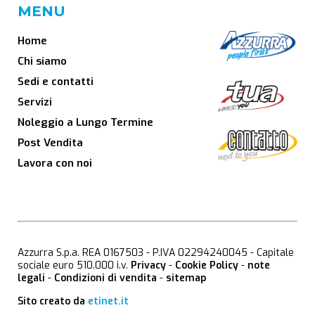
MENU
Home
Chi siamo
Sedi e contatti
Servizi
Noleggio a Lungo Termine
Post Vendita
Lavora con noi
Azzurra S.p.a. REA 0167503 - P.IVA 02294240045 - Capitale
sociale euro 510.000 i.v.
Privacy
-
Cookie Policy
-
note
legali
-
Condizioni di vendita
-
sitemap
Sito creato da
etinet.it