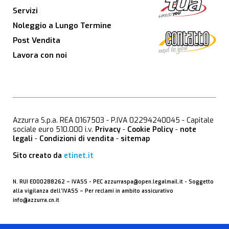
Servizi
Noleggio a Lungo Termine
Post Vendita
Lavora con noi
Azzurra S.p.a. REA 0167503 - P.IVA 02294240045 - Capitale
sociale euro 510.000 i.v.
Privacy
-
Cookie Policy
-
note
legali
-
Condizioni di vendita
-
sitemap
Sito creato da
etinet.it
N. RUI E000288262 –
IVASS
- PEC
azzurraspa@open.legalmail.it
- Soggetto
alla vigilanza dell’IVASS – Per reclami in ambito assicurativo
info@azzurra.cn.it