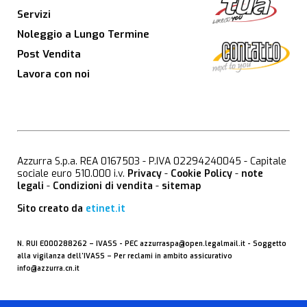
Servizi
Noleggio a Lungo Termine
Post Vendita
Lavora con noi
Azzurra S.p.a. REA 0167503 - P.IVA 02294240045 - Capitale
sociale euro 510.000 i.v.
Privacy
-
Cookie Policy
-
note
legali
-
Condizioni di vendita
-
sitemap
Sito creato da
etinet.it
N. RUI E000288262 –
IVASS
- PEC
azzurraspa@open.legalmail.it
- Soggetto
alla vigilanza dell’IVASS – Per reclami in ambito assicurativo
info@azzurra.cn.it