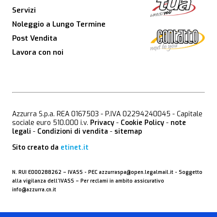
Servizi
Noleggio a Lungo Termine
Post Vendita
Lavora con noi
Azzurra S.p.a. REA 0167503 - P.IVA 02294240045 - Capitale
sociale euro 510.000 i.v.
Privacy
-
Cookie Policy
-
note
legali
-
Condizioni di vendita
-
sitemap
Sito creato da
etinet.it
N. RUI E000288262 –
IVASS
- PEC
azzurraspa@open.legalmail.it
- Soggetto
alla vigilanza dell’IVASS – Per reclami in ambito assicurativo
info@azzurra.cn.it