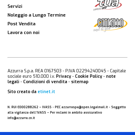
Servizi
Noleggio a Lungo Termine
Post Vendita
Lavora con noi
Azzurra S.p.a. REA 0167503 - P.IVA 02294240045 - Capitale
sociale euro 510.000 i.v.
Privacy
-
Cookie Policy
-
note
legali
-
Condizioni di vendita
-
sitemap
Sito creato da
etinet.it
N. RUI E000288262 –
IVASS
- PEC
azzurraspa@open.legalmail.it
- Soggetto
alla vigilanza dell’IVASS – Per reclami in ambito assicurativo
info@azzurra.cn.it