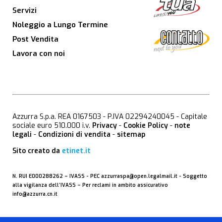
Servizi
Noleggio a Lungo Termine
Post Vendita
Lavora con noi
Azzurra S.p.a. REA 0167503 - P.IVA 02294240045 - Capitale
sociale euro 510.000 i.v.
Privacy
-
Cookie Policy
-
note
legali
-
Condizioni di vendita
-
sitemap
Sito creato da
etinet.it
N. RUI E000288262 –
IVASS
- PEC
azzurraspa@open.legalmail.it
- Soggetto
alla vigilanza dell’IVASS – Per reclami in ambito assicurativo
info@azzurra.cn.it