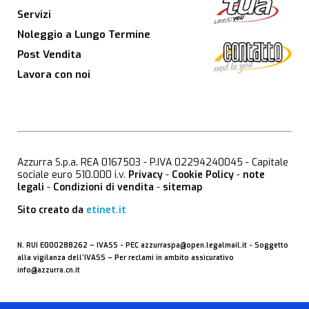
Servizi
Noleggio a Lungo Termine
Post Vendita
Lavora con noi
Azzurra S.p.a. REA 0167503 - P.IVA 02294240045 - Capitale
sociale euro 510.000 i.v.
Privacy
-
Cookie Policy
-
note
legali
-
Condizioni di vendita
-
sitemap
Sito creato da
etinet.it
N. RUI E000288262 –
IVASS
- PEC
azzurraspa@open.legalmail.it
- Soggetto
alla vigilanza dell’IVASS – Per reclami in ambito assicurativo
info@azzurra.cn.it