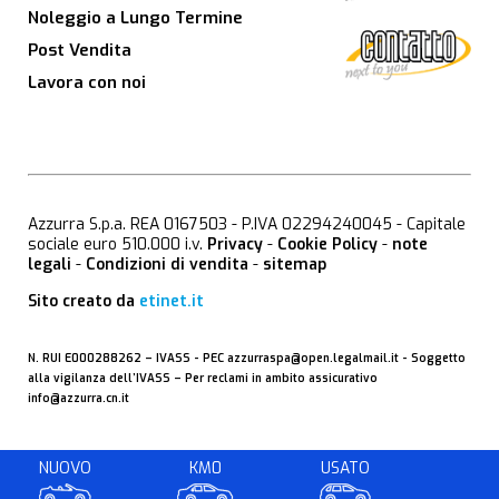
Noleggio a Lungo Termine
Post Vendita
Lavora con noi
Azzurra S.p.a. REA 0167503 - P.IVA 02294240045 - Capitale
sociale euro 510.000 i.v.
Privacy
-
Cookie Policy
-
note
legali
-
Condizioni di vendita
-
sitemap
Sito creato da
etinet.it
N. RUI E000288262 –
IVASS
- PEC
azzurraspa@open.legalmail.it
- Soggetto
alla vigilanza dell’IVASS – Per reclami in ambito assicurativo
info@azzurra.cn.it
NUOVO
KM0
USATO