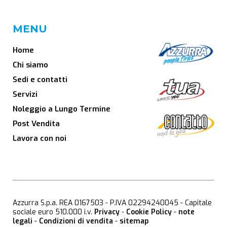
MENU
Home
Chi siamo
Sedi e contatti
Servizi
Noleggio a Lungo Termine
Post Vendita
Lavora con noi
Azzurra S.p.a. REA 0167503 - P.IVA 02294240045 - Capitale
sociale euro 510.000 i.v.
Privacy
-
Cookie Policy
-
note
legali
-
Condizioni di vendita
-
sitemap