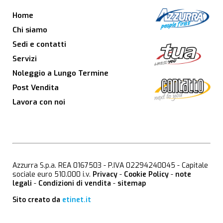
Home
Chi siamo
Sedi e contatti
Servizi
Noleggio a Lungo Termine
Post Vendita
Lavora con noi
Azzurra S.p.a. REA 0167503 - P.IVA 02294240045 - Capitale
sociale euro 510.000 i.v.
Privacy
-
Cookie Policy
-
note
legali
-
Condizioni di vendita
-
sitemap
Sito creato da
etinet.it