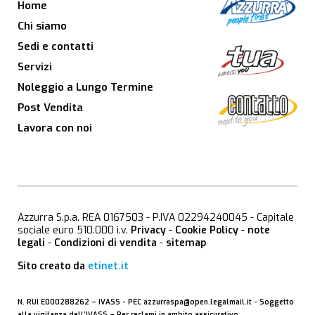
Home
Chi siamo
Sedi e contatti
Servizi
Noleggio a Lungo Termine
Post Vendita
Lavora con noi
Azzurra S.p.a. REA 0167503 - P.IVA 02294240045 - Capitale
sociale euro 510.000 i.v.
Privacy
-
Cookie Policy
-
note
legali
-
Condizioni di vendita
-
sitemap
Sito creato da
etinet.it
N. RUI E000288262 –
IVASS
- PEC
azzurraspa@open.legalmail.it
- Soggetto
alla vigilanza dell’IVASS – Per reclami in ambito assicurativo