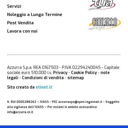
Servizi
Noleggio a Lungo Termine
Post Vendita
Lavora con noi
Azzurra S.p.a. REA 0167503 - P.IVA 02294240045 - Capitale
sociale euro 510.000 i.v.
Privacy
-
Cookie Policy
-
note
legali
-
Condizioni di vendita
-
sitemap
Sito creato da
etinet.it
N. RUI E000288262 –
IVASS
- PEC
azzurraspa@open.legalmail.it
- Soggetto
alla vigilanza dell’IVASS – Per reclami in ambito assicurativo
info@azzurra.cn.it