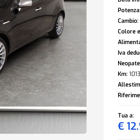
Potenza
Cambio:
Colore e
Alimenta
Iva deduc
Neopaten
Km:
1013
Allestim
Riferime
Tua a:
€ 12