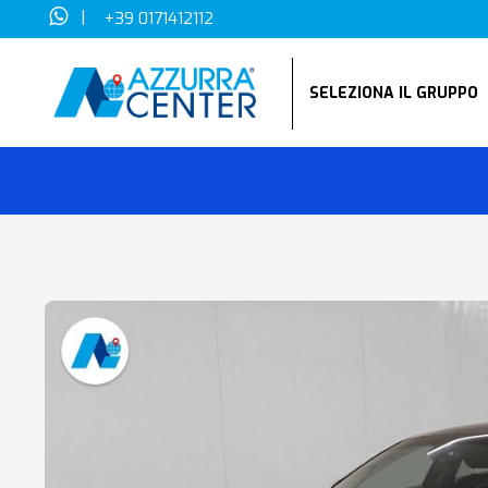
|
+39 0171412112
SELEZIONA IL GRUPP