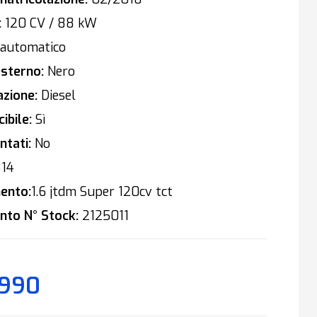
:
120 CV / 88 kW
automatico
sterno:
Nero
zione:
Diesel
ibile:
Sì
tati:
No
14
ento:
1.6 jtdm Super 120cv tct
nto N° Stock:
2125011
.990