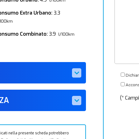
l/100km
onsumo Extra Urbano:
3.3
/100km
onsumo Combinato:
3.9
l/100km
Dichiar
Acconse
(* Campi
ZZA
 indicati nella presente scheda potrebbero