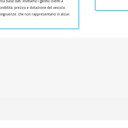
a base dati. Invitiamo i gentili clienti a
ponibilità, prezzo e dotazione del veicolo.
ncongruenze, che non rappresentano in alcun