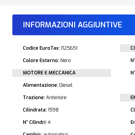
INFORMAZIONI AGGIUNTIVE
Codice EuroTax:
1125651
C
Colore Esterno:
Nero
N
MOTORE E MECCANICA
N°
Alimentazione:
Diesel
Trazione:
Anteriore
E
Cilindrata:
1598
C
N° Cilindri:
4
E
Cambio:
automatico
C