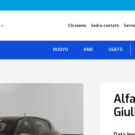
O
Chi siamo
Sedi e contatti
Serviz
NUOVO
KM0
USATO
Alf
Giul
Data Imm