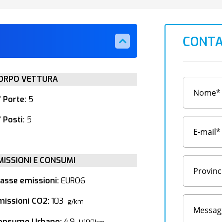
CONTA
ORPO VETTURA
° Porte:
5
 Posti:
5
MISSIONI E CONSUMI
lasse emissioni:
EURO6
missioni CO2:
103
g/km
onsumo Urbano:
4.9