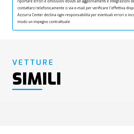
riportare errori e omissioni dovuti ad aggiornamenti e integrazioni dell
contattarci telefonicamente o via e-mail per verificare l’effettiva dis
Azzurra Center declina ogni responsabilità per eventuali errori o i
modo un impegno contrattuale.
VETTURE
SIMILI