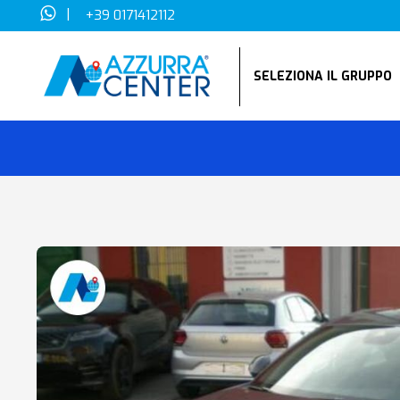
|
+39 0171412112
SELEZIONA IL GRUPP