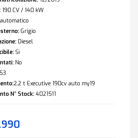
:
190 CV / 140 kW
automatico
sterno:
Grigio
zione:
Diesel
ibile:
Sì
tati:
No
53
ento:
2.2 t Executive 190cv auto my19
nto N° Stock:
4021511
.990