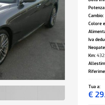
Potenza
Cambio:
Colore e
Alimenta
Iva deduc
Neopaten
Km:
432
Allestim
Riferime
Tua a:
€ 29