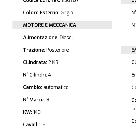
Codice EuroTax:
1136707
C
Colore Esterno:
Grigio
N
MOTORE E MECCANICA
N°
Alimentazione:
Diesel
Trazione:
Posteriore
E
Cilindrata:
2143
C
N° Cilindri:
4
E
Cambio:
automatico
C
N° Marce:
8
C
l
KW:
140
C
Cavalli:
190