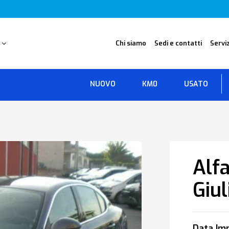
O
Chi siamo
Sedi e contatti
Serviz
NUOVO
KM0
USATO
Alf
Giul
Data Imm