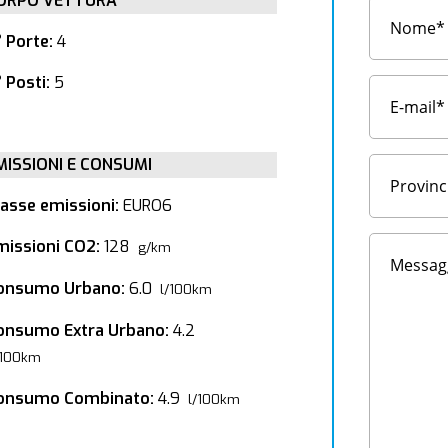
ORPO VETTURA
° Porte:
4
 Posti:
5
MISSIONI E CONSUMI
lasse emissioni:
EURO6
missioni CO2:
128
g/km
onsumo Urbano:
6.0
l/100km
onsumo Extra Urbano:
4.2
/100km
onsumo Combinato:
4.9
l/100km